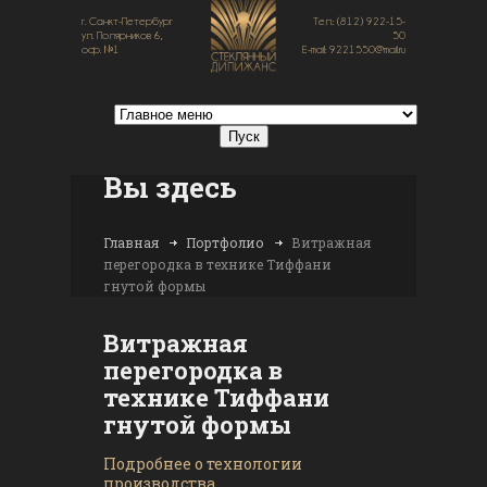
г. Санкт-Петербург
Тел.: (812) 922-15-
ул. Полярников 6,
50
оф. №1
E-mail: 9221550@mail.ru
Вы здесь
Главная
Портфолио
Витражная
перегородка в технике Тиффани
гнутой формы
Витражная
перегородка в
технике Тиффани
гнутой формы
Подробнее о технологии
производства