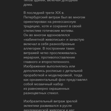
дома.
В последней трети XIX в.
Петербургский витраж был во многом
ориентирован на ренессансную
традицию, хотя и сохранил в своей
стилистике готические мотивы.
Он во многом вдохновлялся
«кабинетной живописью» и зачастую
включал в себя разнообразные
аллегории. В построении таких
витражей четко прослеживалась
иерархия, противопоставление
главного и второстепенного.
Изображения выполнялись или
дополнялись росписью с детальной
проработкой и моделировкой, тогда
как орнаментальный фон представлял
собой мозаичный набор
из равномерно окрашенных
разноцветных стекол.
Изобразительный витраж зрелой
эклектики развивался в русле
академической живописи и нес