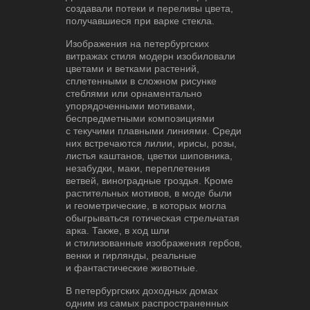
создавали потеки и переливы цвета,
получавшиеся при варке стекла.
Изображения на петербургских
витражах стиля модерн изобиловали
цветами и ветками растений,
сплетенными в сложном рисунке
стеблями или орнаментально
упорядоченными мотивами,
беспредметными композициями
с текучими плавными линиями. Среди
них встречаются лилии, ирисы, розы,
листья каштанов, цветки шиповника,
незабудки, маки, переплетения
ветвей, виноградные гроздья. Кроме
растительных мотивов, в моде были
и геометрические, в которых могла
обыгрываться готическая стрельчатая
арка. Также, в ход шли
и стилизованные изображения гербов,
венки и гирлянды, реальные
и фантастические животные.
В петербургских доходных домах
одним из самых распространенных