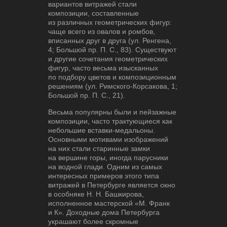
вариантов витражей стали
композиции, составленные
из различных геометрических фигур:
чаще всего из овалов и ромбов,
вписанных друг в друга (ул. Ренгена,
4; Большой пр. П. С., 83). Существуют
и другие сочетания геометрических
фигур, часто весьма изысканных
по подбору цветов и композиционным
решениям (ул. Римского-Корсакова, 1;
Большой пр. П. С., 21).
Весьма популярны были и пейзажные
композиции, часто трактующиеся как
небольшие вставки-медальоны.
Основными мотивами изображений
на них стали старинные замки
на вершине горы, иногда парусники
на водной глади. Одним из самых
интересных примеров этого типа
витражей в Петербурге является окно
в особняке Н. Н. Башкирова,
исполненное мастерской «М. Франк
и К». Доходные дома Петербурга
украшают более скромные