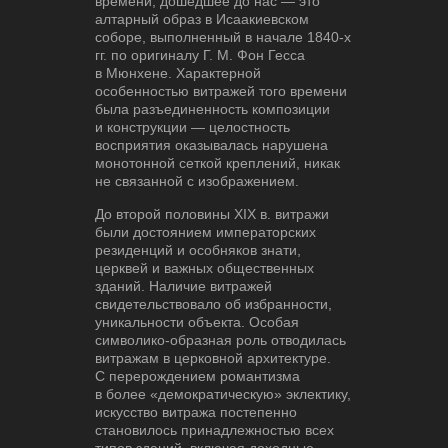
времени, дошедшее до нас — это
алтарный образ в Исаакиевском
соборе, выполненный в начале 1840-х
гг. по оригиналу Г. М. Фон Гесса
в Мюнхене. Характерной
особенностью витражей того времени
была разъединенность композиции
и конструкции — целостность
восприятия оказывалась нарушена
монотонной сеткой креплений, никак
не связанной с изображением.
До второй половины XIX в. витражи
были достоянием императорских
резиденций и особняков знати,
церквей и важных общественных
зданий. Наличие витражей
свидетельствовало об избранности,
уникальности объекта. Особая
символико-образная роль отводилась
витражам в церковной архитектуре.
С перерождением романтизма
в более «демократическую» эклектику,
искусство витража постепенно
становилось принадлежностью всех
типов зданий, включая доходные