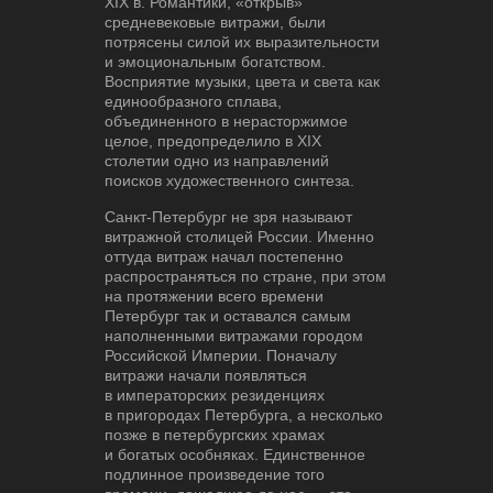
XIX в. Романтики, «открыв»
средневековые витражи, были
потрясены силой их выразительности
и эмоциональным богатством.
Восприятие музыки, цвета и света как
единообразного сплава,
объединенного в нерасторжимое
целое, предопределило в XIX
столетии одно из направлений
поисков художественного синтеза.
Санкт-Петербург не зря называют
витражной столицей России. Именно
оттуда витраж начал постепенно
распространяться по стране, при этом
на протяжении всего времени
Петербург так и оставался самым
наполненными витражами городом
Российской Империи. Поначалу
витражи начали появляться
в императорских резиденциях
в пригородах Петербурга, а несколько
позже в петербургских храмах
и богатых особняках. Единственное
подлинное произведение того