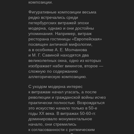
композиции.
Фигуративные композиции весьма
редко встречались среди
петербургских витражей эпохи
модерна, однако и они достойны
упоминания. Например, витраж
ресторана гостиницы «Европейская»
посвящен античной мифологии,
а в особняке А. Е. Молчанова
и М. Г. Савиной находятся два
великолепных окна, одно из которых
изображает набег викингов, второе —
сложную по содержанию
аллегорическую композицию.
С уходом модерна интерес
к витражам начал угасать, а после
революции и гражданской войны исчез
практически полностью. Возрождаться
это искусство начало только в 50-е
годы XX века. В витражах 50-60-гг.
доминировало монументальное
начало, они стремились
к согласованности с ритмическим