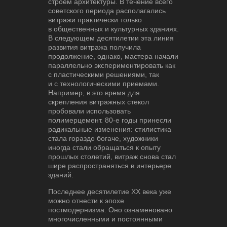
строем архитектуры. В течение всего
советского периода располагались
витражи практически только
в общественных и культурных зданиях.
В следующем десятилетии эта линия
развития витража получила
продолжение, однако, мастера начали
параллельно экспериментировать как
с пластическими решениями, так
и с технологическими приемами.
Например, в это время для
скрепления витражных стекол
пробовали использовать
полимерцемент. 80-е годы принесли
радикальные изменения: стилистика
стала гораздо богаче, художники
иногда стали обращаться к опыту
прошлых столетий, витраж снова стал
шире распространяться в интерьере
зданий.
Последнее десятилетие XX века уже
можно отнести к эпохе
постмодернизма. Оно ознаменовано
многочисленными и постоянными