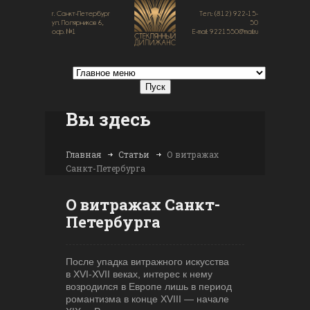
г. Санкт-Петербург
Тел.: (812) 922-15-
ул. Полярников 6,
50
оф. №1
E-mail: 9221550@mail.ru
Вы здесь
Главная
Статьи
О витражах
Санкт-Петербурга
О витражах Санкт-
Петербурга
После упадка витражного искусства
в XVI-XVII веках, интерес к нему
возродился в Европе лишь в период
романтизма в конце XVIII — начале