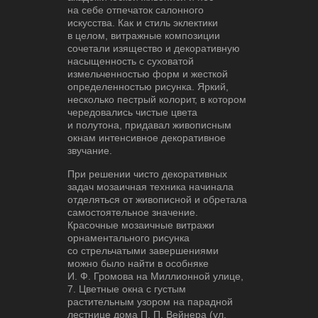
на себе отпечаток салонного
искусства. Как и стиль эклектики
в целом, витражные композиции
сочетали изящество и декоративную
насыщенность с суховатой
измельченностью форм и жесткой
определенностью рисунка. Яркий,
несколько пестрый колорит, в котором
чередовались чистые цвета
и полутона, придавал живописным
окнам интенсивное декоративное
звучание.
При решении чисто декоративных
задач мозаичная техника начинала
отделяться от живописной и обретала
самостоятельное значение.
Красочные мозаичные витражи
орнаментального рисунка
со стрельчатыми завершениями
можно было найти в особняке
И. Ф. Громова на Миллионной улице,
7. Цветные окна с густым
растительным узором на парадной
лестнице дома П. П. Вейнера (ул.