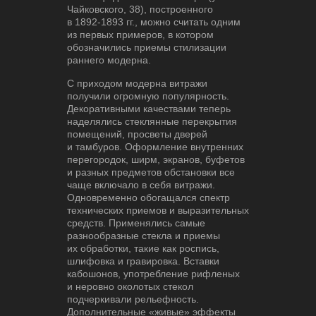
Чайковского, 38), построенного
в 1892-1893 гг., можно считать одним
из первых примеров, в котором
обозначились приемы стилизации
раннего модерна.
С приходом модерна витражи
получили огромную популярность.
Декоративными качествами теперь
наделялись стеклянные перекрытия
помещений, просветы дверей
и тамбуров. Оформление внутренних
перегородок, ширм, экранов, буфетов
и разных предметов обстановки все
чаще включало в себя витражи.
Одновременно обогащался спектр
технических приемов и выразительных
средств. Применялись самые
разнообразные стекла и приемы
их обработки, такие как роспись,
шлифовка и гравировка. Вставки
кабошонов, употребление рифленых
и неровно околотых стекол
подчеркивали рельефность.
Дополнительные «живые» эффекты