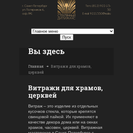
г. Санкт-Петербург
Тел.: (812) 922-15-
ул. Полярников 6,
50
оф. №1
E-mail: 9221550@mail.ru
Вы здесь
Главная
Витражи для храмов,
церквей
Витражи для храмов,
церквей
Витраж – это изделие из отдельных
кусочков стекла, которые крепятся
свинцовой пайкой. Их применяют в
качестве декора дома или на окнах
храмов, часовен, церквей. Витражная
мастерская в Санкт-Петербурге с