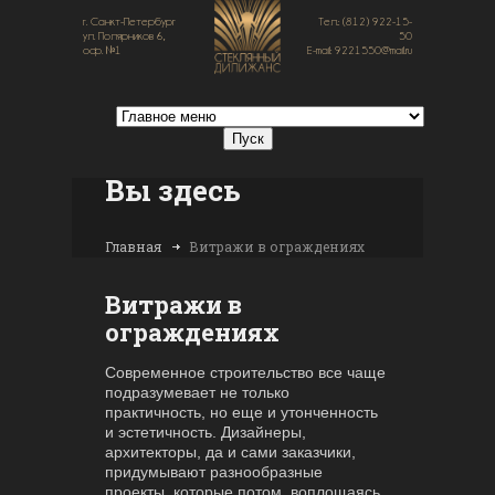
г. Санкт-Петербург
Тел.: (812) 922-15-
ул. Полярников 6,
50
оф. №1
E-mail: 9221550@mail.ru
Вы здесь
Главная
Витражи в ограждениях
Витражи в
ограждениях
Современное строительство все чаще
подразумевает не только
практичность, но еще и утонченность
и эстетичность. Дизайнеры,
архитекторы, да и сами заказчики,
придумывают разнообразные
проекты, которые потом, воплощаясь