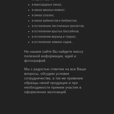
в мансардных окнах;
в окнах ванных комнат;
в окнах спален;
в окнах кабинетов и библиотек;
в остеклении лестничных пролетов;
в остеклении крытых бассейнов;
в остеклении веранд и террас;
в остеклении зимних садов…
На нашем сайте Вы найдете массу
полезной информации, идей и
фотографий.
Мы с радостью ответим на все Ваши
вопросы, обсудим условия
сотрудничества, а так же привезем
образцы своей продукции и при
необходимости примем участие в
оформлении экспозиций.