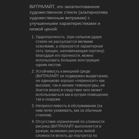
ВИТРАЛАЙТ, это запатентованное
художественное стекло (альтернатива
художественным витражам) с
улучшенными характеристиками и
низкой ценой:
Ударопрочность (при сильном ударе
стекло не рассыпается мелкими
осколками, а образуется характерная
сеть трещин, напоминающая паутину)
благодаря его прочности, можно
использовать большие конструкции
одним листом.
Устойчивость к внешней среде
(ВИТРАЛАЙТ не подвержен выцветанию,
он одинаково хорошо «переносит» как
высокие, так и низкие температуры, не
боится влаги) в следствии чего может
использоваться как в нутрии помещения,
так и снаружи.
Неприхотливость в обслуживании (за
ним легко ухаживать, как за обычным
стеклом).
Отсутствие ограничений по сложности
рисунка (ВИТРАЛАЙТ выполняется в
ручную, возможен рисунок любой
сложности вплоть до портрета) по